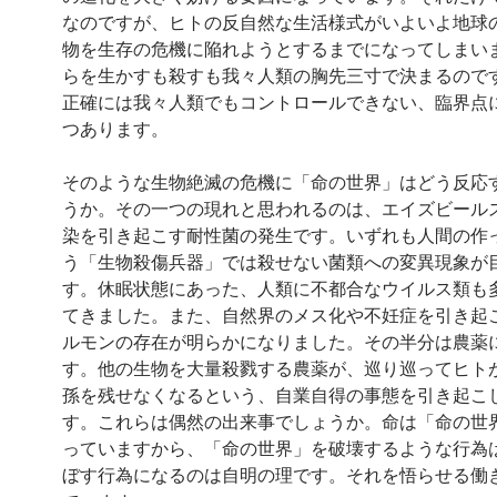
なのですが、ヒトの反自然な生活様式がいよいよ地球
物を生存の危機に陥れようとするまでになってしまい
らを生かすも殺すも我々人類の胸先三寸で決まるので
正確には我々人類でもコントロールできない、臨界点
つあります。
そのような生物絶滅の危機に「命の世界」はどう反応
うか。その一つの現れと思われるのは、エイズビール
染を引き起こす耐性菌の発生です。いずれも人間の作
う「生物殺傷兵器」では殺せない菌類への変異現象が
す。休眠状態にあった、人類に不都合なウイルス類も
てきました。また、自然界のメス化や不妊症を引き起
ルモンの存在が明らかになりました。その半分は農薬
す。他の生物を大量殺戮する農薬が、巡り巡ってヒト
孫を残せなくなるという、自業自得の事態を引き起こ
す。これらは偶然の出来事でしょうか。命は「命の世
っていますから、「命の世界」を破壊するような行為
ぼす行為になるのは自明の理です。それを悟らせる働