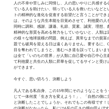
人の不幸や苦しみに同情し、人の思いやりに共感する
ている人を助けたい、弱っている人を救いたいなどと
トの精神的な進化を促進する欲望だと言うことができ
は、そのような共生本能を目覚めさせて、利他愛の人
同時に調和、感謝、謙遜、礼節、質素、誠実、理想、
精神的な形質を高める努力をしていかないと、人類は
の様々な地球規模の問題、例えば、異常なまでの貧富
題でも破局を迎える日は遠くありません。要するに、C
目を奪われてしまうと、進むべき道を誤ってしまいま
は全て「いのちの世界」が人類に自己愛や自己中心主
て利他愛と共生の人類に昇華を促してるサインと受け
ができます。
今すぐ、思い切ろう、決断しよう
凡人である私自身、この15年間にそのようなことをう
じて一体何度「生き方を変えよう！」、「自然の側に
と決断したことでしょうか。それでもこの有様です！
の決断がなかったら、私には6反の広さの畑や田んぼ