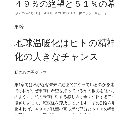
４９％の絶望と５１％の
2022年1月31日
KABOCYANOEGAO
コメントをどうぞ
第3章
地球温暖化はヒトの精
化の大きなチャンス
私の心の円グラフ
第1章では私がなぜ未来に絶望的になっているのかを述
では私がなぜ未来に希望を持っているかの根拠を述べ
のように、私の未来に対する感じ方は全く相反する二
混ざりあって、斑模様を形成しています。その割合を
化すれば、４９％が絶望の真っ黒な部分と５１％の希