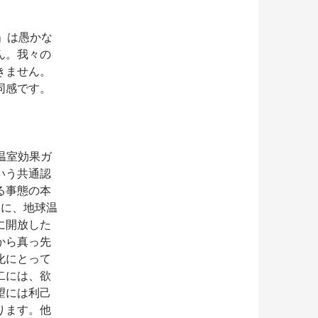
」は愚かな
ん。我々の
きません。
同感です。
温室効果ガ
いう共通認
る事態の本
うに、地球温
に開放した
から真っ先
化にとって
二には、欲
望には利己
ります。他