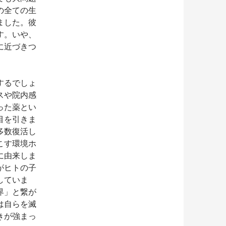
の全ての生
ました。彼
す。いや、
に近づきつ
するでしょ
スや院内感
った薬とい
目を引きま
多数復活し
こす環境ホ
に由来しま
がヒトの子
していま
界」と繋が
は自らを滅
きが強まっ