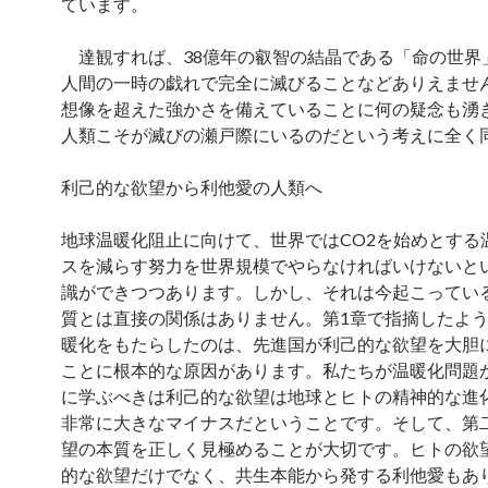
ています。
達観すれば、38億年の叡智の結晶である「命の世界
人間の一時の戯れで完全に滅びることなどありえませ
想像を超えた強かさを備えていることに何の疑念も湧
人類こそが滅びの瀬戸際にいるのだという考えに全く
利己的な欲望から利他愛の人類へ
地球温暖化阻止に向けて、世界ではCO2を始めとする
スを減らす努力を世界規模でやらなければいけないと
識ができつつあります。しかし、それは今起こってい
質とは直接の関係はありません。第1章で指摘したよ
暖化をもたらしたのは、先進国が利己的な欲望を大胆
ことに根本的な原因があります。私たちが温暖化問題
に学ぶべきは利己的な欲望は地球とヒトの精神的な進
非常に大きなマイナスだということです。そして、第
望の本質を正しく見極めることが大切です。ヒトの欲
的な欲望だけでなく、共生本能から発する利他愛もあ