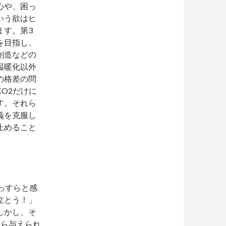
心や、困っ
いう欲はヒ
ます。第3
を目指し、
創造などの
温暖化以外
の格差の問
O2だけに
す。それら
義を克服し
止めること
っすらと感
立とう！」
しかし、そ
すら与えられ