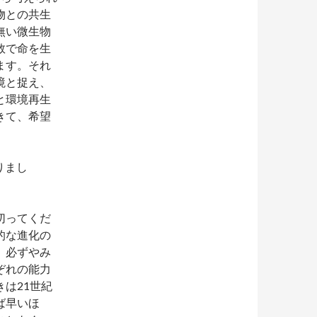
物との共生
無い微生物
数で命を生
ます。それ
境と捉え、
と環境再生
きて、希望
りまし
切ってくだ
的な進化の
、必ずやみ
ぞれの能力
は21世紀
ば早いほ