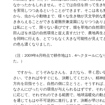
なかったかもしれません。そこでは自信を持って生き
を実現しつつあるということができます。そこは名も
から、虫から小動物まで、様々な生き物が天文学的な
き永らえることができる避難所兼楽園になりつつあり
は私にとって、限りない喜びです。畑を草地の自然環
田んぼを水辺の自然環境と捉え直すだけで、農地再生
を同時に行える、とてつもなく大きな可能性が見えて
の色も濃くなりました。
（注：2009年6月時点で耕作地は1．4ヘクタールにな
た。）
ですから、どうぞみなさんも、まだなら、早く思い
さい。できれば今すぐにも、決断してください。精神
方向を目指そうと。自然の側に立とうと。そうすれば
なさんにぴったりの環境が与えられるはずです。それ
に応じて、それぞれのできる範囲で。地球温暖化の動き
を通じてもはや不可逆的に進行します。決断が早けれ