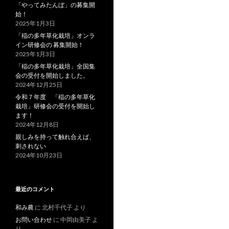
「やってみたんぼ」の募集開
始！
2025年1月3日
「稲の多年草化栽培」オンラ
イン研修会の 募集開始！
2025年1月3日
「稲の多年草化栽培」全国集
会の受付を開始しました。
2024年12月25日
令和７年度 「稲の多年草化
栽培」研修会の受付を開始し
ます！
2024年12月8日
親しみを持って触れ合えば、
刺されない
2024年10月23日
最近のコメント
和み農
に
北村千代子
より
お問い合わせ
に
中岡由美子
よ
り