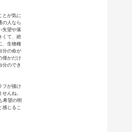
ことが気に
通の人なら
い失望や落
きくて、絶
に、生物種
自分の命が
の僅かだけ
自分のでき
ラフが描け
ませんね。
も希望の明
と感じるこ