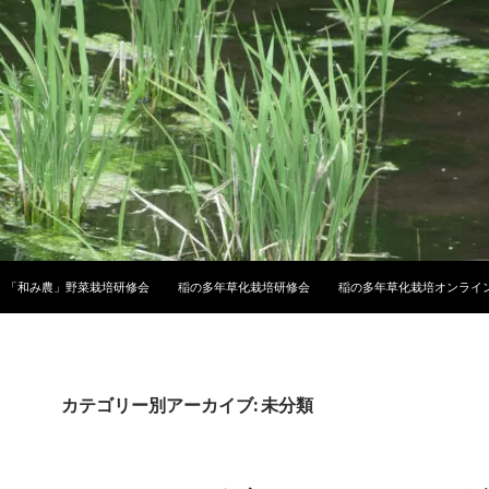
「和み農」野菜栽培研修会
稲の多年草化栽培研修会
稲の多年草化栽培オンライ
カテゴリー別アーカイブ: 未分類