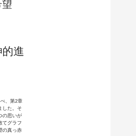
希望
神的進
べ、第2章
ました。そ
つの思いが
敢てグラフ
望の真っ赤