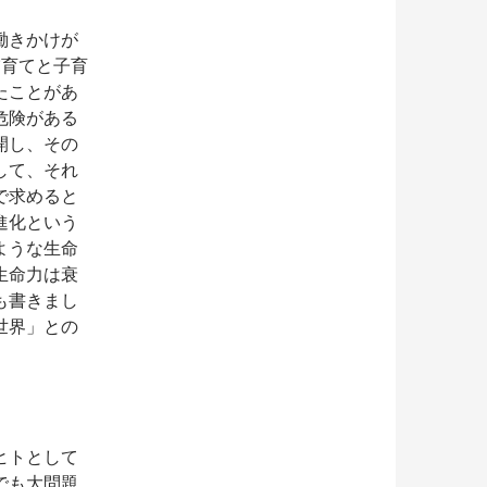
働きかけが
稲育てと子育
たことがあ
危険がある
開し、その
して、それ
で求めると
進化という
ような生命
生命力は衰
も書きまし
世界」との
ヒトとして
でも大問題