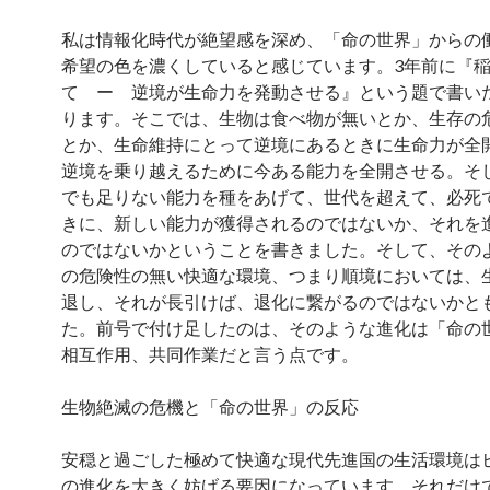
私は情報化時代が絶望感を深め、「命の世界」からの
希望の色を濃くしていると感じています。3年前に『
て ー 逆境が生命力を発動させる』という題で書い
ります。そこでは、生物は食べ物が無いとか、生存の
とか、生命維持にとって逆境にあるときに生命力が全
逆境を乗り越えるために今ある能力を全開させる。そ
でも足りない能力を種をあげて、世代を超えて、必死
きに、新しい能力が獲得されるのではないか、それを
のではないかということを書きました。そして、その
の危険性の無い快適な環境、つまり順境においては、
退し、それが長引けば、退化に繋がるのではないかと
た。前号で付け足したのは、そのような進化は「命の
相互作用、共同作業だと言う点です。
生物絶滅の危機と「命の世界」の反応
安穏と過ごした極めて快適な現代先進国の生活環境は
の進化を大きく妨げる要因になっています。それだけ