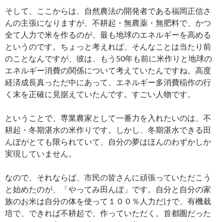
そして、ここからは、自然農法の開発者である福岡正信さ
んの主張になりますが、不耕起・無農薬・無肥料で、かつ
全て人力で米を作るのが、最も地球のエネルギーを高める
というのです。ちょっと考えれば、そんなことは当たり前
のことなんですが、彼は、もう50年も前に米作りと地球の
エネルギー消費の関係について考えていたんですね。高度
経済成長真っただ中にあって、エネルギー多消費稲作の行
く末を正確に見据えていたんです。すごい人物です。
ということで、専業農家として一番力を入れたいのは、不
耕起・冬期湛水の米作りです。しかし、冬期湛水できる田
んぼがとても限られていて、自分の夢はほんのわずかしか
実現していません。
なので、それならば、市民の皆さんに頑張っていただこう
と始めたのが、「やってみ田んぼ」です。自分と自分の家
族のお米は自分の体を使って１００％人力だけで、有機栽
培で、できれば不耕起で、作っていただく。首都圏だった