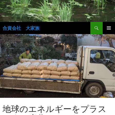
検
合資会社 大家族
索
コ
ン
テ
ン
ツ
へ
移
動
地球のエネルギーをプラス