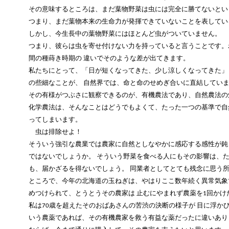
その意味するところは、まだ葉物野菜は虫には完全に勝てないとい
つまり、まだ葉物本来の生命力が発揮できていないことを表してい
しかし、今生長中の葉物野菜にはほとんど虫がついていません。
つまり、彼らは虫を寄せ付けない力を持っていると言うことです。
間の種蒔き時期の
違いでそのような差が出てきます。
私たちにとって、「日が短くなってきた、少し涼しくなってきた」
の些細なことが、
自然界では、命と命のせめぎ合いに直結してい
その有様がつぶさに観察できるのが、有機農法であり、自然農法の
化学農法は、そんなことはどうでもよくて、たった一つの基準で自
ってしまいます。
虫は排除せよ！
そういう強引な農業では農家に自然としなやかに感応する感性が鈍
ではないでしょうか。
そういう野菜を食べる人にもその影響は、
も、届かざるを得ないでしょう。
同業者としてとても残念に思う
ところで、今年の北海道の玉ねぎは、やはりここ数年続く異常気象
めつけられて、とうとうその農家は
止むにやまれず農薬を1回かけ
私は70歳を超えたそのおばあさんの苦渋の決断の様子が
目に浮か
いう農薬であれば、その有機農家を救う有益な薬だったに違いあり