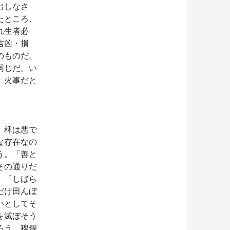
出しなさ
たところ、
れ生者必
吉凶・損
のものだ。
同じだ。い
、火事だと
稗は悪で
な存在なの
う。「善と
その通りだ
、「しばら
だけ田んぼ
いとしてそ
を滅ぼそう
ろう。稗個