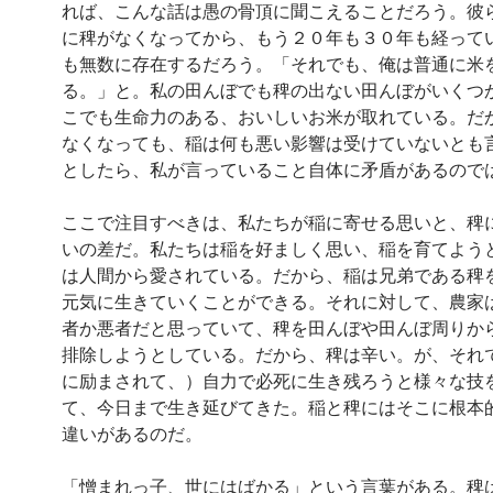
れば、こんな話は愚の骨頂に聞こえることだろう。彼
に稗がなくなってから、もう２０年も３０年も経って
も無数に存在するだろう。「それでも、俺は普通に米
る。」と。私の田んぼでも稗の出ない田んぼがいくつ
こでも生命力のある、おいしいお米が取れている。だ
なくなっても、稲は何も悪い影響は受けていないとも
としたら、私が言っていること自体に矛盾があるので
ここで注目すべきは、私たちが稲に寄せる思いと、稗
いの差だ。私たちは稲を好ましく思い、稲を育てよう
は人間から愛されている。だから、稲は兄弟である稗
元気に生きていくことができる。それに対して、農家
者か悪者だと思っていて、稗を田んぼや田んぼ周りか
排除しようとしている。だから、稗は辛い。が、それ
に励まされて、）自力で必死に生き残ろうと様々な技
て、今日まで生き延びてきた。稲と稗にはそこに根本
違いがあるのだ。
「憎まれっ子、世にはばかる」という言葉がある。稗