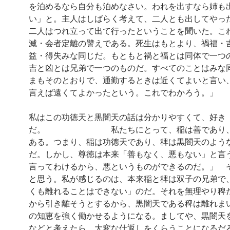
を泊めるなら自分も泊めなさい。われを出すなら姉も
い」と。主人はしばらく考えて、二人とも出してやっ
二人はつれ立って出て行ったということを聞いた。こ
滅・会者定離の譬えである。死生はもとより、禍福・
益・得失みな同じだ。もともと禍と福とは同体で一つ
吉と凶とは兄弟で一つのものだ。すべてのことはみな
まもそのとおりで、通勤するときは近くてよいと言い
言えば遠くてよかったという。これでわかろう。」
私はこの功徳天と黒闇天の話は分かりやすくて、好き
だ。 私たちにとって、稲は善であり、
ある。つまり、稲は功徳天であり、稗は黒闇天のよう
だ。しかし、尊徳は本来「善もなく、悪もない」と言
言ってわけるから、悪というものができるのだ。」 
と思う。私が感じるのは、本来稲と稗は双子の兄弟で
くも離れることはできない」のだ。それを無理やり稗
から引き離そうとするから、黒闇天である稗は離れま
の知恵を強く働かせるようになる。ましてや、黒闇天
などと考えたら、大変な仕返しをくらうことになるだ