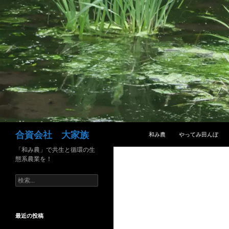
コンテンツへ移動
検
合資会社 大家族
和み農
やってみ田んぼ
索
「和み農」で共生と循環の生
態系農業を！
検
索:
最近の投稿