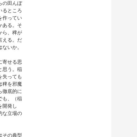
らの田んぼ
いるところ
を作ってい
かある。そ
から、稗が
言える。だ
はないか。
に寄せる思
と思う。稲
を失っても
は稗を邪魔
ら徹底的に
でも、（稲
を開発し
的な立場の
はその典型