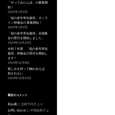
「やってみたんぼ」の募集開
始！
2025年1月3日
「稲の多年草化栽培」オンラ
イン研修会の 募集開始！
2025年1月3日
「稲の多年草化栽培」全国集
会の受付を開始しました。
2024年12月25日
令和７年度 「稲の多年草化
栽培」研修会の受付を開始し
ます！
2024年12月8日
親しみを持って触れ合えば、
刺されない
2024年10月23日
最近のコメント
和み農
に
北村千代子
より
お問い合わせ
に
中岡由美子
よ
り