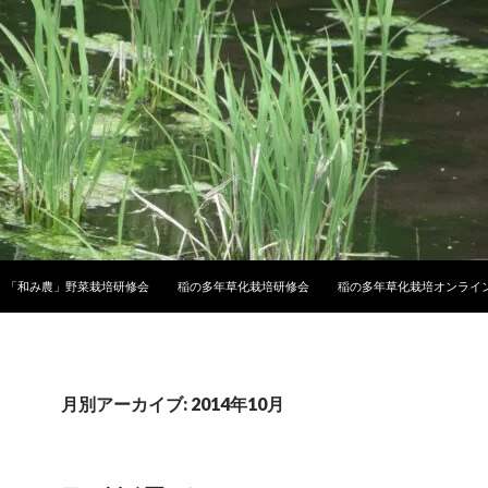
「和み農」野菜栽培研修会
稲の多年草化栽培研修会
稲の多年草化栽培オンライ
月別アーカイブ: 2014年10月