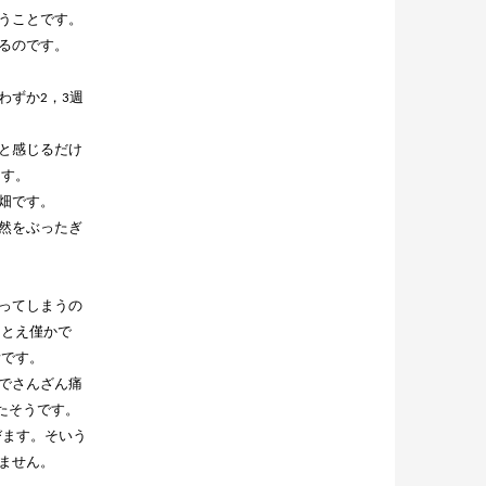
うことです。
るのです。
わずか2，3週
と感じるだけ
ます。
畑です。
然をぶったぎ
ってしまうの
たとえ僅かで
所です。
でさんざん痛
たそうです。
びます。そいう
ません。