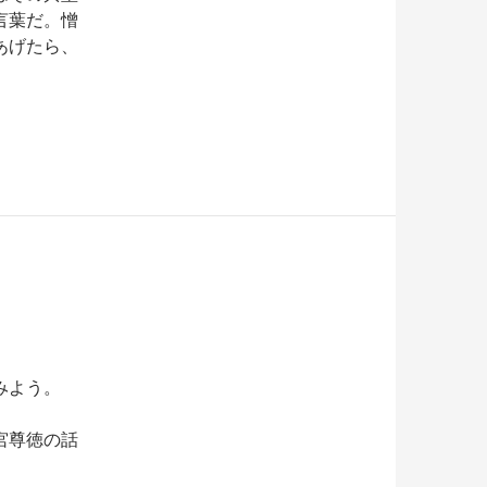
言葉だ。憎
あげたら、
みよう。
宮尊徳の話