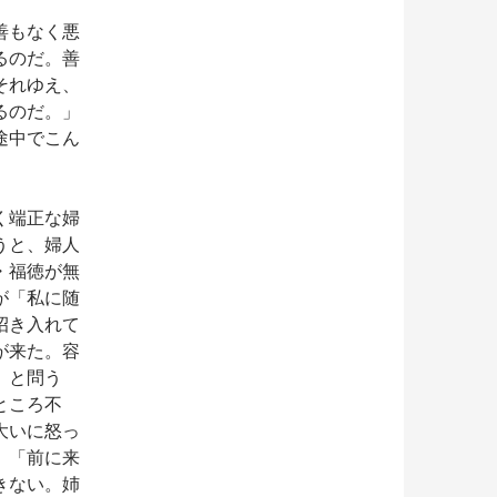
善もなく悪
るのだ。善
それゆえ、
るのだ。」
途中でこん
く端正な婦
うと、婦人
・福徳が無
が「私に随
招き入れて
が来た。容
」と問う
ところ不
大いに怒っ
、「前に来
きない。姉