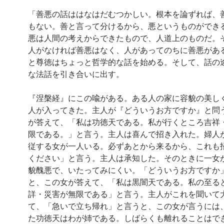
「善悪の話ははなはだむつかしい。根本を論ずれば、
もない。善と言って分けるから、悪というものができ
悪は人間の考えからできたもので、人道上のものだ。
人がなければ善悪はなく、人があってのちに善悪があ
と尊徳はちょっと哲学的な話を始める。そして、話の
な法話を引き合いに出す。
『涅槃経』にこの喩がある。ある人の家に容貌の美し
人が入ってきた。主人が『どういうお方ですか』と問
が答えて、「私は功徳天である。私が行くところ吉祥
限である。」と言う。主人は喜んで招き入れた。婦人
従する女が一人いる。必ずあとから来るから、これも
ください」と言う。主人は承知した。そのときに一女
貌醜悪で、いたってみにくい。「どういうお方ですか
と、この女が答えて、「私は黒闇天である。私の至る
詳・災害が無限である」と言う。主人がこれを聞いて
て、「急いで立ち帰れ」と言うと、この女が言うには
た功徳天はわが姉である。しばらくも離れることはで